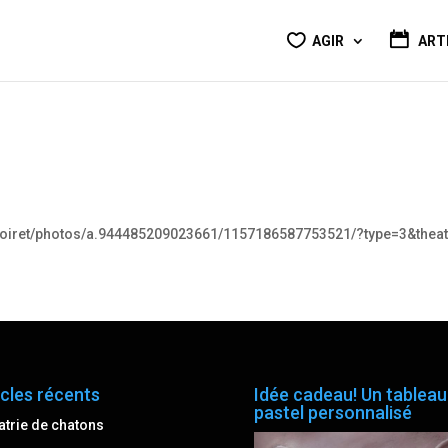
AGIR
ART
loiret/photos/a.944485209023661/1157186587753521/?type=3&theat
icles récents
Idée cadeau! Un tableau
pastel personnalisé
atrie de chatons