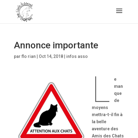
Annonce importante
par
flo rian
|
Oct 14, 2018
|
infos asso
L
e
man
que
de
moyens
mettra-t-il fin à
la belle
aventure des
Amis des Chats