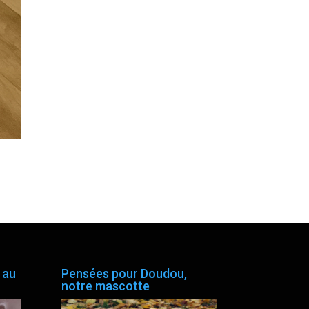
 au
Pensées pour Doudou,
notre mascotte