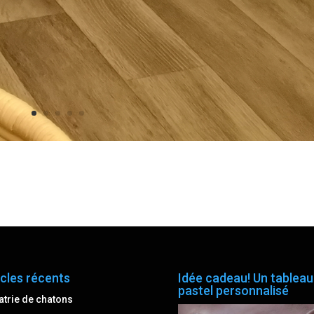
icles récents
Idée cadeau! Un tableau
pastel personnalisé
atrie de chatons