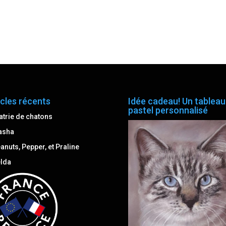
icles récents
Idée cadeau! Un tableau
pastel personnalisé
atrie de chatons
asha
anuts, Pepper, et Praline
lda