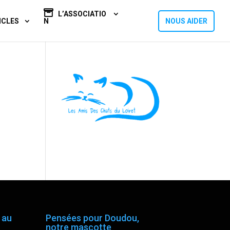
L’ASSOCIATIO
ICLES
N
NOUS AIDER
 au
Pensées pour Doudou,
notre mascotte