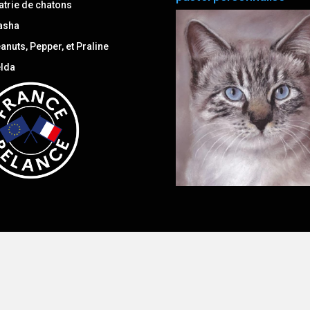
atrie de chatons
asha
anuts, Pepper, et Praline
lda