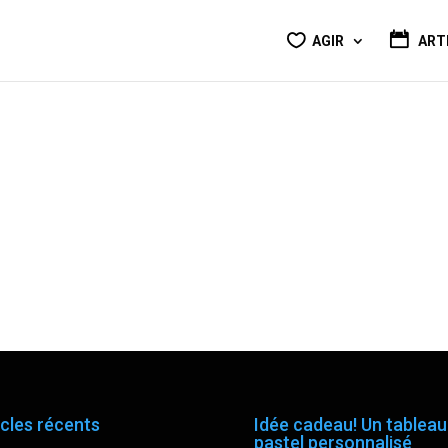
AGIR
ART
icles récents
Idée cadeau! Un tableau
pastel personnalisé