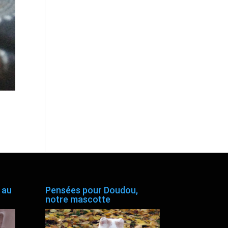
 au
Pensées pour Doudou,
notre mascotte