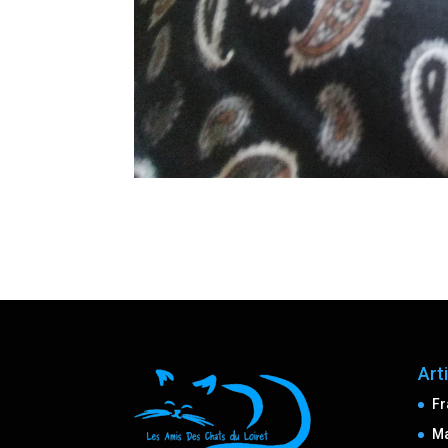
Art
Fr
M