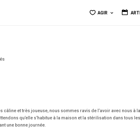
AGIR
ART
tés
rès câline et très joueuse, nous sommes ravis de l’avoir avec nous à l
tendons qu’elle s’habitue à la maison et la stérilisation dans tous le
itant une bonne journée.