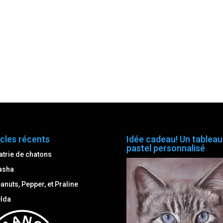
icles récents
Idée cadeau! Un tableau
pastel personnalisé
atrie de chatons
asha
anuts, Pepper, et Praline
lda