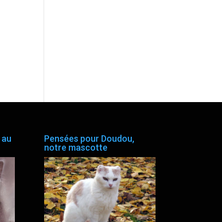
 au
Pensées pour Doudou,
notre mascotte