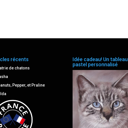
icles récents
Idée cadeau! Un tableau
pastel personnalisé
atrie de chatons
asha
anuts, Pepper, et Praline
lda