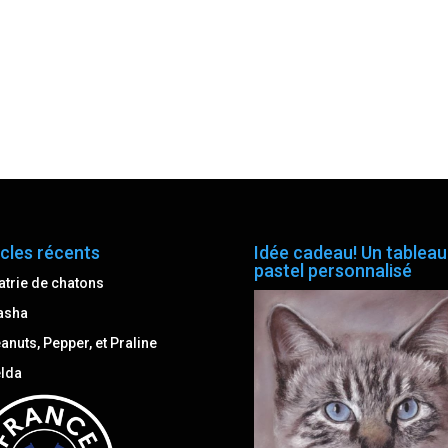
icles récents
Idée cadeau! Un tableau
pastel personnalisé
atrie de chatons
asha
anuts, Pepper, et Praline
lda