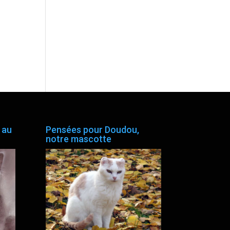
 au
Pensées pour Doudou,
notre mascotte