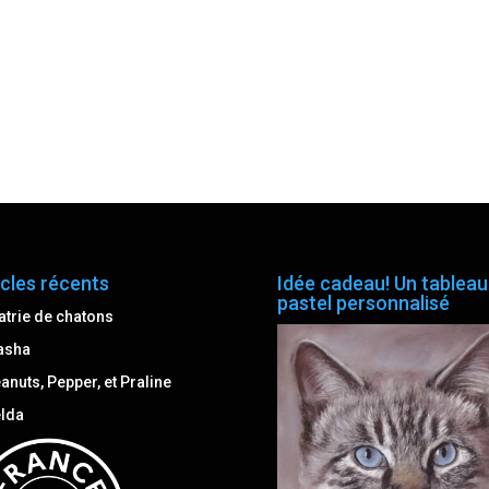
icles récents
Idée cadeau! Un tableau
pastel personnalisé
atrie de chatons
asha
anuts, Pepper, et Praline
lda