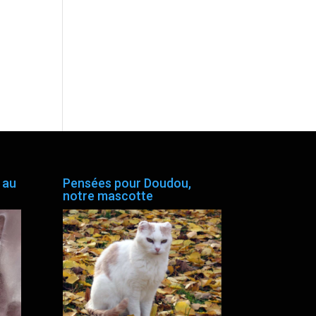
 au
Pensées pour Doudou,
notre mascotte