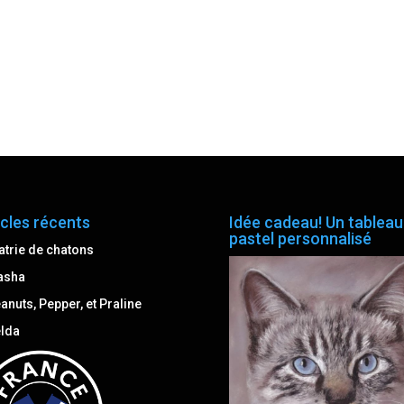
icles récents
Idée cadeau! Un tableau
pastel personnalisé
atrie de chatons
asha
anuts, Pepper, et Praline
lda